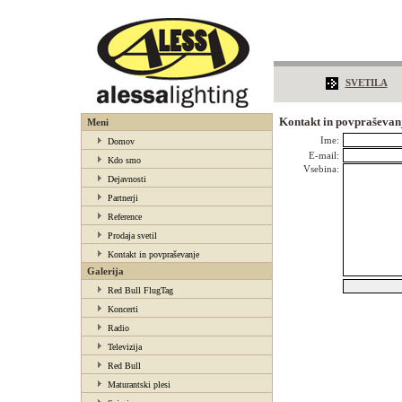
SVETILA
Kontakt in povpraševan
Meni
Ime:
Domov
E-mail:
Kdo smo
Vsebina:
Dejavnosti
Partnerji
Reference
Prodaja svetil
Kontakt in povpraševanje
Galerija
Red Bull FlugTag
Koncerti
Radio
Televizija
Red Bull
Maturantski plesi